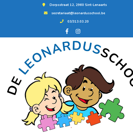
Dorpsstraat 12, 2960 Sint-Lenaarts
secretariaat@leonardusschool.be
03/313.03.20