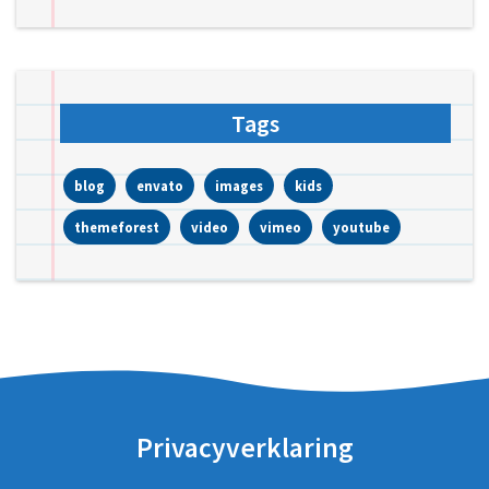
Tags
blog
envato
images
kids
themeforest
video
vimeo
youtube
Privacyverklaring