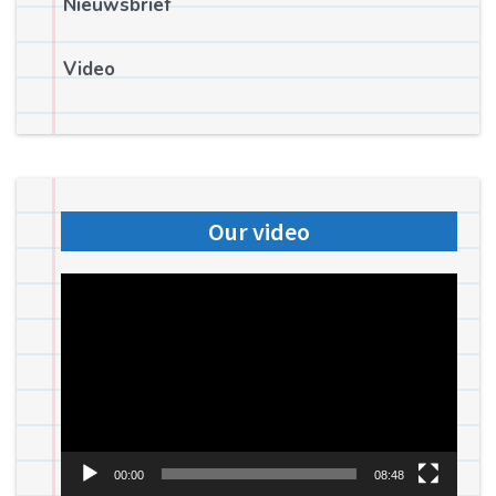
Nieuwsbrief
Video
Our video
Videospeler
00:00
08:48