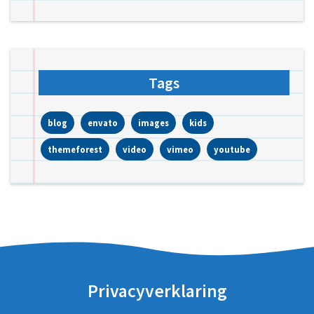
Tags
blog
envato
images
kids
themeforest
video
vimeo
youtube
Privacyverklaring