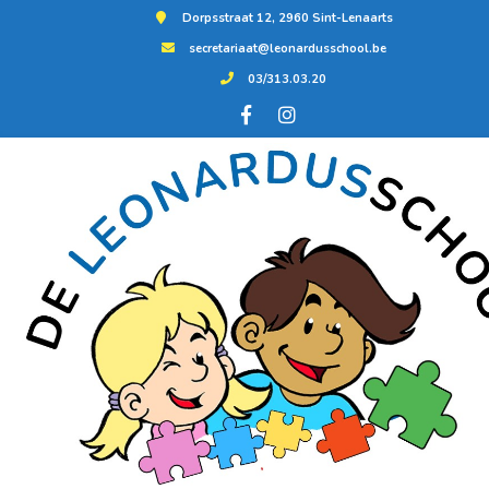
Dorpsstraat 12, 2960 Sint-Lenaarts
secretariaat@leonardusschool.be
03/313.03.20