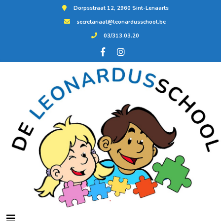
Dorpsstraat 12, 2960 Sint-Lenaarts
secretariaat@leonardusschool.be
03/313.03.20