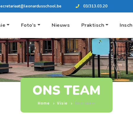
secretariaat@leonardusschool.be
03/313.03.20
sie
Foto’s
Nieuws
Praktisch
Insch
ONS TEAM
Home
Visie
Ons team