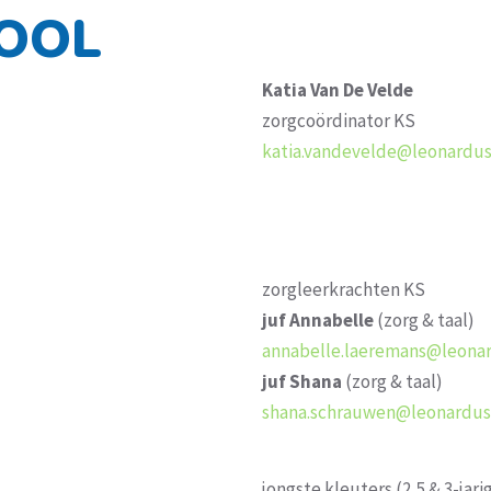
OOL
Katia Van De Velde
zorgcoördinator KS
katia.vandevelde@leonardus
zorgleerkrachten KS
juf
Annabelle
(zorg & taal)
annabelle.laeremans@leona
juf Shana
(zorg & taal)
shana.schrauwen@leonardus
jongste kleuters (2,5 & 3-jari