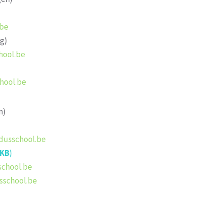
.be
g)
hool.be
hool.be
n)
dusschool.be
KB
)
school.be
usschool.be