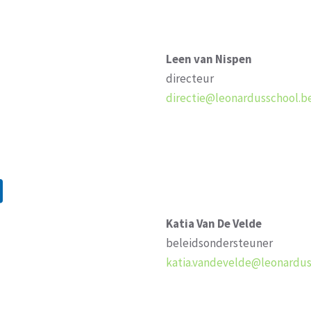
Leen van Nispen
directeur
directie@leonardusschool.b
M
Katia Van De Velde
beleidsondersteuner
katia.vandevelde@leonardus