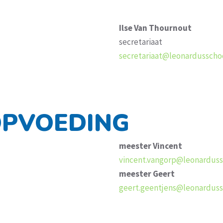
Ilse Van Thournout
secretariaat
secretariaat@leonardusscho
PVOEDING
meester Vincent
vincent.vangorp@leonarduss
meester Geert
geert.geentjens@leonardus