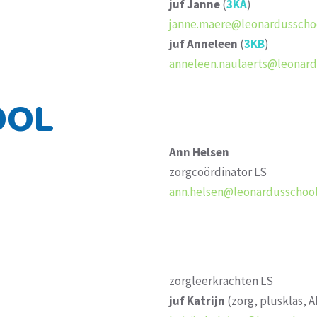
juf
Janne
(
3KA
)
janne.maere@leonardusscho
juf Anneleen
(
3KB
)
anneleen.naulaerts@leonard
OOL
Ann Helsen
zorgcoördinator LS
ann.helsen@leonardusschool
zorgleerkrachten LS
juf
Katrijn
(zorg, plusklas, 