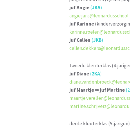
juf
Angie
(
JKA
)
angie.jans@leonardusschool
juf Karinne
(kinderverzorgin
karinne.roelen@leonardussc
juf Celien
(
JKB
)
celien.dekkers@leonardussc
tweede kleuterklas (4-jarige
juf
Diane
(
2KA
)
diane.vandenbroeck@leonar
juf Maartje
⇒ juf Martine
(2
maartje.verellen@leonardus
martine.schrijvers@leonard
derde kleuterklas (5-jarigen)