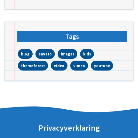
Tags
blog
envato
images
kids
themeforest
video
vimeo
youtube
Privacyverklaring