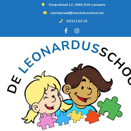
Dorpsstraat 12, 2960 Sint-Lenaarts
secretariaat@leonardusschool.be
03/313.03.20