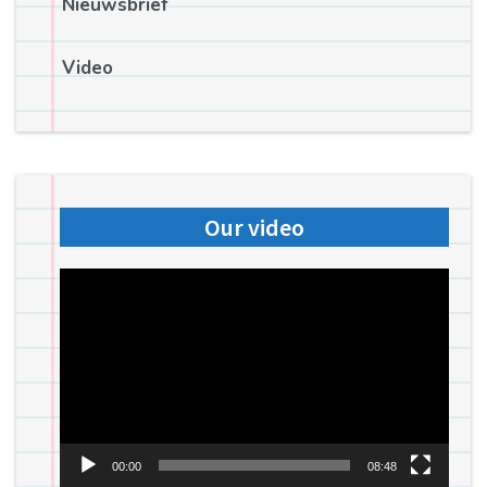
Nieuwsbrief
Video
Our video
Videospeler
00:00
08:48