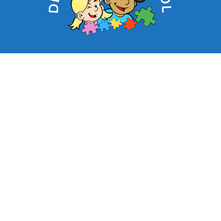
Contacteer ons:
03/313.03.20
secretariaat@leonardusschool.be
Dorpstraat 12, 2960 Sint-Lenaarts
Copyright 2024 - Leonardusschool - All rights reserved.