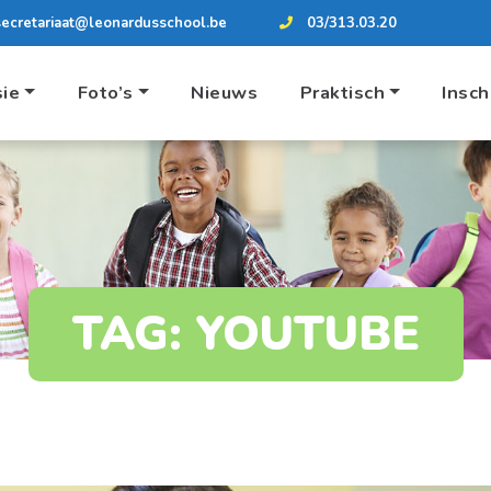
secretariaat@leonardusschool.be
03/313.03.20
sie
Foto’s
Nieuws
Praktisch
Insch
TAG:
YOUTUBE