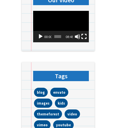
Our video
Videospeler
00:00
08:48
Tags
blog
envato
images
kids
themeforest
video
vimeo
youtube