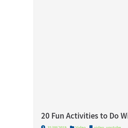
20 Fun Activities to Do W
31/08/2019
Video
video
,
youtube