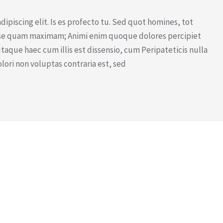
ipiscing elit. Is es profecto tu. Sed quot homines, tot
 esse quam maximam; Animi enim quoque dolores percipiet
aque haec cum illis est dissensio, cum Peripateticis nulla
olori non voluptas contraria est, sed