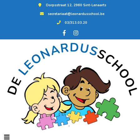
Dorpsstraat 12, 2960 Sint-Lenaarts
secretariaat@leonardusschool.be
03/313.03.20