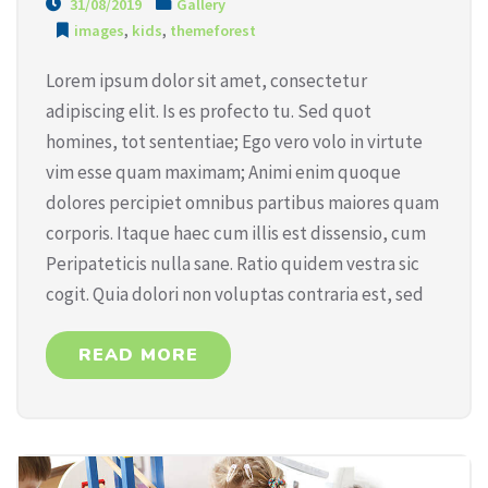
31/08/2019
Gallery
images
,
kids
,
themeforest
Lorem ipsum dolor sit amet, consectetur
adipiscing elit. Is es profecto tu. Sed quot
homines, tot sententiae; Ego vero volo in virtute
vim esse quam maximam; Animi enim quoque
dolores percipiet omnibus partibus maiores quam
corporis. Itaque haec cum illis est dissensio, cum
Peripateticis nulla sane. Ratio quidem vestra sic
cogit. Quia dolori non voluptas contraria est, sed
READ MORE