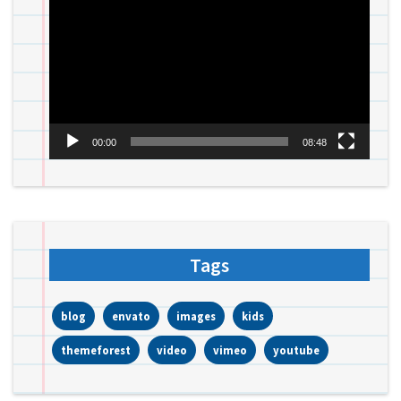
00:00
08:48
Tags
blog
envato
images
kids
themeforest
video
vimeo
youtube