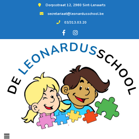
Dorpsstraat 12, 2960 Sint-Lenaarts
secretariaat@leonardusschool.be
03/313.03.20