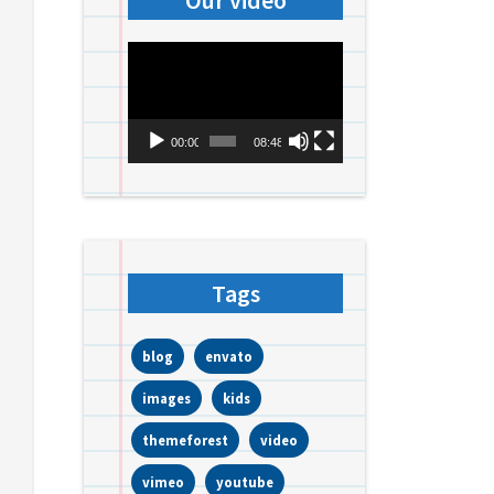
Our video
Videospeler
00:00
08:48
Tags
blog
envato
images
kids
themeforest
video
vimeo
youtube