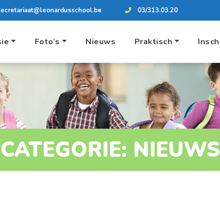
secretariaat@leonardusschool.be
03/313.03.20
sie
Foto’s
Nieuws
Praktisch
Insch
CATEGORIE:
NIEUWS