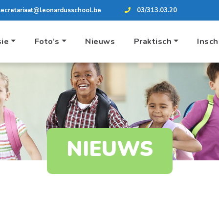
secretariaat@leonardusschool.be
03/313.03.20
sie
Foto’s
Nieuws
Praktisch
Insch
NIEUWS