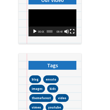
Our video
Videospeler
00:00
08:48
Tags
blog
envato
images
kids
themeforest
video
vimeo
youtube