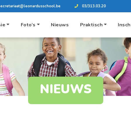
secretariaat@leonardusschool.be
03/313.03.20
sie
Foto’s
Nieuws
Praktisch
Insch
NIEUWS