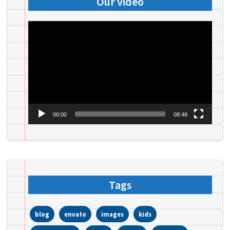
Our video
Videospeler
00:00
08:48
Tags
blog
envato
images
kids