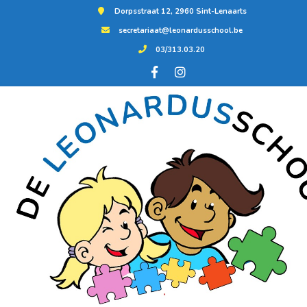
Dorpsstraat 12, 2960 Sint-Lenaarts
secretariaat@leonardusschool.be
03/313.03.20