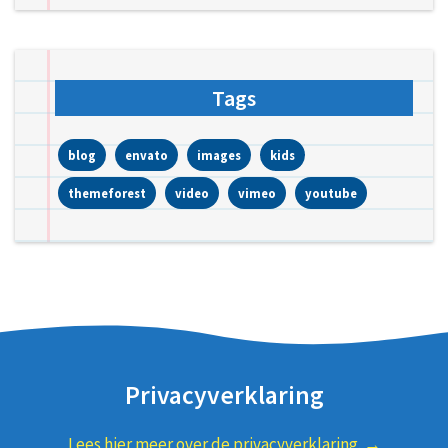
Tags
blog
envato
images
kids
themeforest
video
vimeo
youtube
Privacyverklaring
Lees hier meer over de privacyverklaring. →