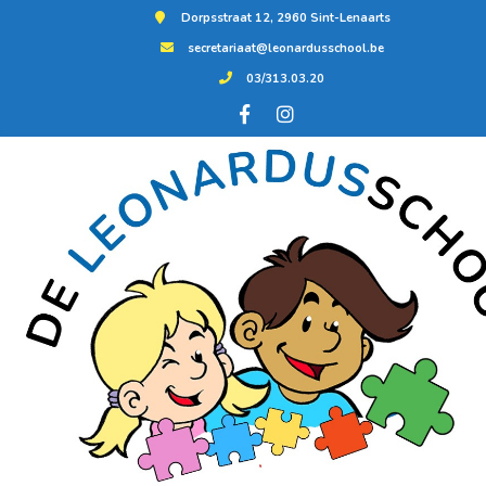
Dorpsstraat 12, 2960 Sint-Lenaarts
secretariaat@leonardusschool.be
03/313.03.20