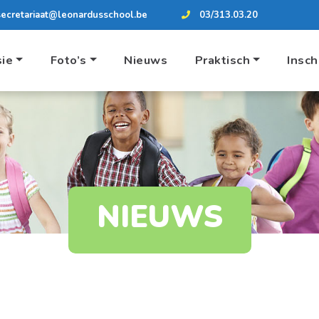
secretariaat@leonardusschool.be
03/313.03.20
sie
Foto’s
Nieuws
Praktisch
Insch
NIEUWS