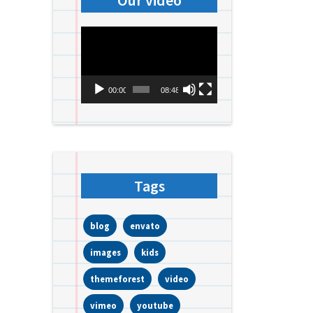
Our video
Videospeler
00:00
08:48
Tags
blog
envato
images
kids
themeforest
video
vimeo
youtube