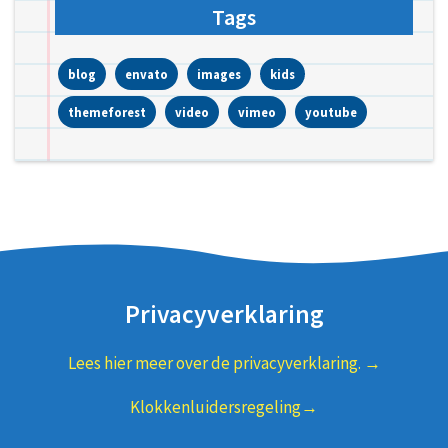
Tags
blog
envato
images
kids
themeforest
video
vimeo
youtube
Privacyverklaring
Lees hier meer over de privacyverklaring. →
Klokkenluidersregeling→