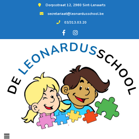
Dorpsstraat 12, 2960 Sint-Lenaarts
secretariaat@leonardusschool.be
03/313.03.20