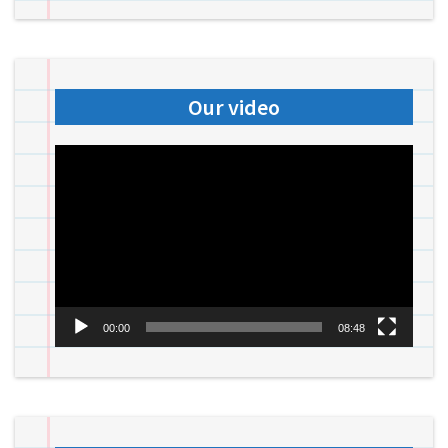
Our video
Videospeler
00:00
08:48