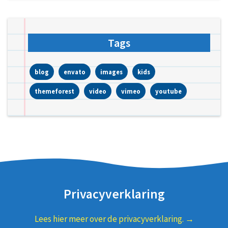
Tags
blog
envato
images
kids
themeforest
video
vimeo
youtube
Privacyverklaring
Lees hier meer over de privacyverklaring. →