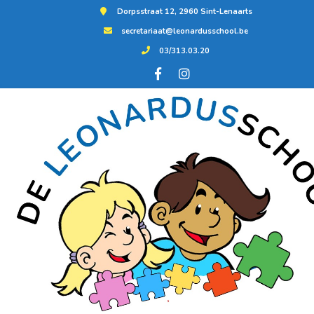
Dorpsstraat 12, 2960 Sint-Lenaarts
secretariaat@leonardusschool.be
03/313.03.20