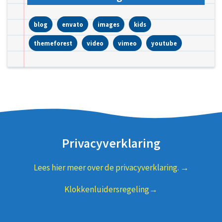
blog
envato
images
kids
themeforest
video
vimeo
youtube
Privacyverklaring
Lees hier meer over de privacyverklaring. →
Klokkenluidersregeling→