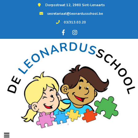
Dorpsstraat 12, 2960 Sint-Lenaarts
secretariaat@leonardusschool.be
03/313.03.20