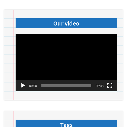
Our video
Videospeler
00:00
08:48
Tags