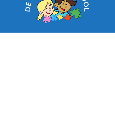
Contacteer ons:
03/313.03.20
secretariaat@leonardusschool.be
Dorpstraat 12, 2960 Sint-Lenaarts
Copyright 2024 - Leonardusschool - All rights reserved.