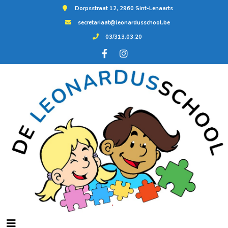
Dorpsstraat 12, 2960 Sint-Lenaarts
secretariaat@leonardusschool.be
03/313.03.20