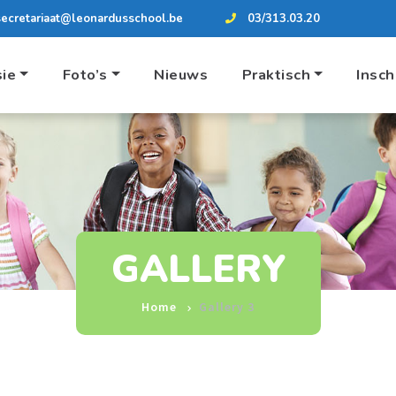
secretariaat@leonardusschool.be
03/313.03.20
sie
Foto’s
Nieuws
Praktisch
Insch
GALLERY
Home
Gallery 3