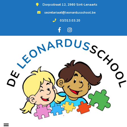
Dorpsstraat 12, 2960 Sint-Lenaarts
secretariaat@leonardusschool.be
03/313.03.20