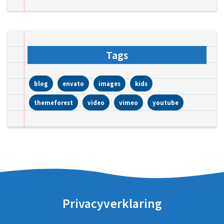
Tags
blog
envato
images
kids
themeforest
video
vimeo
youtube
Privacyverklaring